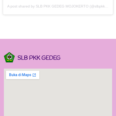
A post shared by SLB PKK GEDEG MOJOKERTO (@slbpkkgedeg)
SLB PKK GEDEG